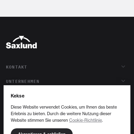
KONTAKT
UNTERNEHMEN
Kekse
Deutsche
Diese Website verwendet Cookies, um Ihnen das beste
Erlebnis zu bieten. Durch die weitere Nutzung dieser
Copyright © 2026 Saxlund International Ltd
Website stimmen Sie unseren
Cookie-Richtlinie
.
Site by 16i