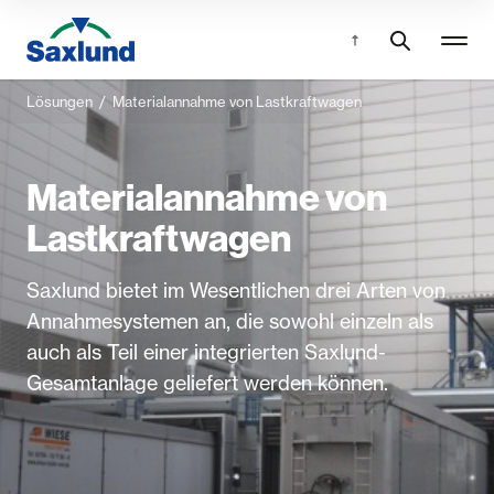
Lösungen
/
Materialannahme von Lastkraftwagen
Materialannahme von
Lastkraftwagen
Saxlund bietet im Wesentlichen drei Arten von
Annahmesystemen an, die sowohl einzeln als
auch als Teil einer integrierten Saxlund-
Gesamtanlage geliefert werden können.